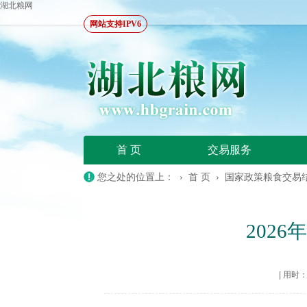
湖北粮网
网站支持IPV6
首 页
交易服务
您之处的位置上： ›
首 页
›
国家政策粮食交易
202
|
用时：20