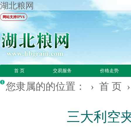
湖北粮网
网站支持IPV6
首 页
交易服务
价格走势
您隶属的的位置： ›
首 页
三大利空