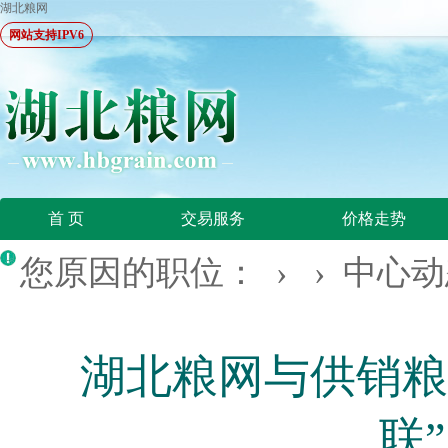
湖北粮网
网站支持IPV6
首 页
交易服务
价格走势
您原因的职位： › ›
中心动
湖北粮网与供销粮
联