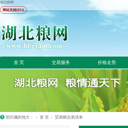
湖北粮网
网站支持IPV6
首 页
交易服务
价格走势
您归属的地方： ›
首 页
›
贸易粮交易清单