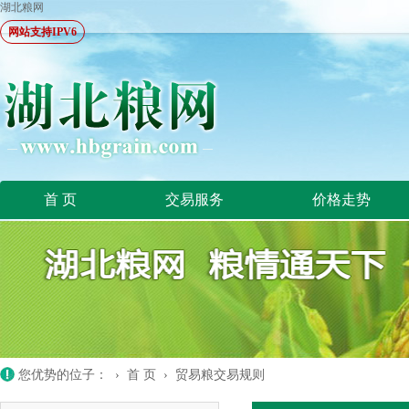
湖北粮网
网站支持IPV6
首 页
交易服务
价格走势
您优势的位子： ›
首 页
›
贸易粮交易规则